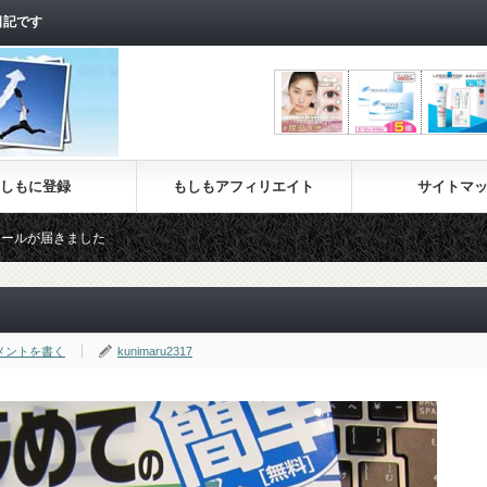
日記です
しもに登録
もしもアフィリエイト
サイトマ
メントを書く
kunimaru2317